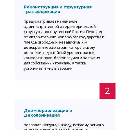
Реконструкция и структурная
трансформация
предусматривает изменение
административной и территориальной
структуры пост-путинской России. Переход
от авторитарного имперского государства к
плеяде свободных, независимых и
демократических стран, которые смогут
обеспечить достойный уровень жизни,
комфорта, прав, благополучия и развития
для собственных граждан, а также
устойчивый мир в Евразии
2
Деимпериализация и
Деколонизация
позволит каждому народу, каждому региону
со своей историей, самобытностью,