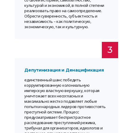
культурой и экономикой, в полной степени
реализовать право на самоопределение.
Обрести суверенность, субъектность и
независимость – как политическую,
экономическую, так и культурную.
3
Депутинизация и Денацификация
единственный шанс победить
коррумпированную колониальную
имперскую властную верхушку, которая
уничтожает всех несогласных и
максимально жестко подавляет любые
попытки народных лидеров противостоять
преступной системе. Процесс
предусматривает беспристрастное
расследование преступлений режима,
трибунал для организаторов, идеологов и