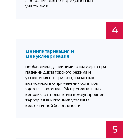
люстрацию для непосредственных
участников.
4
Демилитаризация и
Денуклеаризация
необходимы для минимизации жертв при
падении диктаторского режима и
устранения всех рисков, связанных с
возможностью применения остатков
ядерного арсенала РФ в региональных
конфликтах, попытками международного
терроризма и прочими угрозами
коллективной безопасности.
5