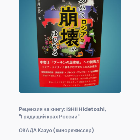
Рецензия на книгу: ISHII Hidetoshi,
"Грядущий крах России"
ОКАДА Казуо (кинорежиссер)