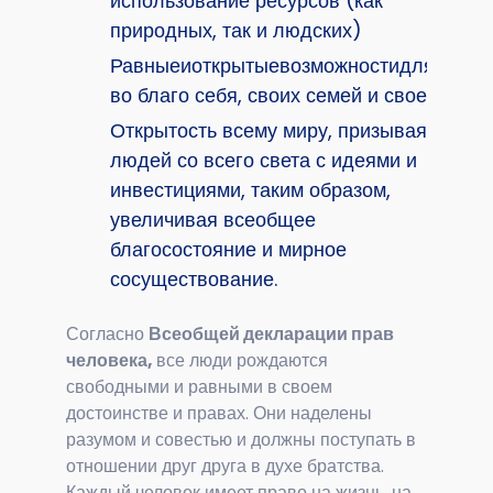
использование ресурсов (как
природных, так и людских)
Равныеиоткрытыевозможностидлявсехис
во благо себя, своих семей и своего го
Открытость всему миру, призывая
людей со всего света с идеями и
инвестициями, таким образом,
увеличивая всеобщее
благосостояние и мирное
сосуществование.
Согласно
Всеобщей декларации прав
человека,
все люди рождаются
свободными и равными в своем
достоинстве и правах. Они наделены
разумом и совестью и должны поступать в
отношении друг друга в духе братства.
Каждый человек имеет право на жизнь, на