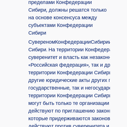
пределами Конфедерации
Сибири, должны решатся только
на основе консенсуса между
субъектами Конфедерации
Сибири
СувереномКонфедерацииСибириисключи
Сибири. На территории Конфедерации С
суверенитет и власть как незаконного г
«Российская федерация», так и других г
территории Конфедерации Сибири не де
другие юридические акты других государс
государственные, так и негосударственн
территории Конфедерации Сибири явля
могут быть только те организации других
действуют по приглашению законной вл
которые придерживаются законов Конфе
действуют против суверенитета и безо